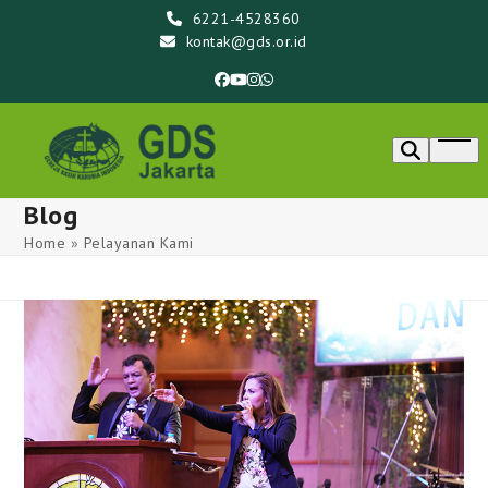
Skip
6221-4528360
to
kontak@gds.or.id
content
Facebook
YouTube
Instagram
Whatsapp
Ope
men
Blog
Home
»
Pelayanan Kami