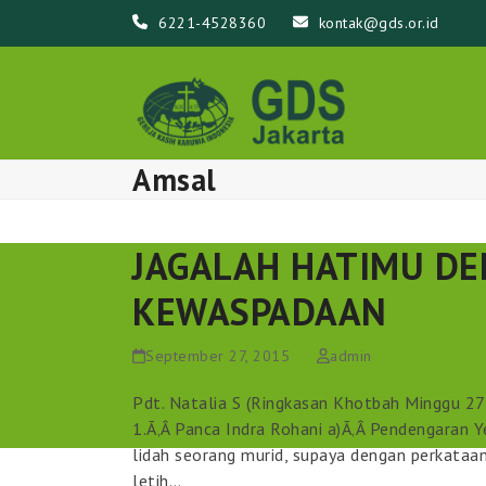
Skip
6221-4528360
kontak@gds.or.id
to
content
Amsal
JAGALAH HATIMU DE
KEWASPADAAN
September 27, 2015
admin
Pdt. Natalia S (Ringkasan Khotbah Minggu 2
1.Ã‚Â Panca Indra Rohani a)Ã‚Â Pendengaran
lidah seorang murid, supaya dengan perkata
letih…