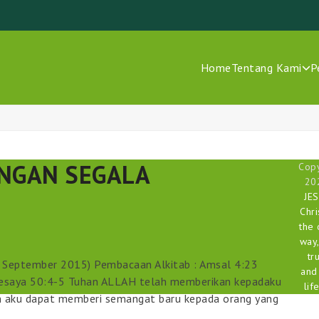
Home
Tentang Kami
P
NGAN SEGALA
Copy
20
JE
Chri
the 
way,
tr
7 September 2015) Pembacaan Alkitab : Amsal 4:23
and
 Yesaya 50:4-5 Tuhan ALLAH telah memberikan kepadaku
life
an aku dapat memberi semangat baru kepada orang yang