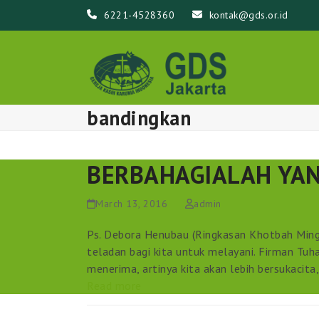
Skip
6221-4528360
kontak@gds.or.id
to
content
bandingkan
BERBAHAGIALAH YAN
March 13, 2016
admin
Ps. Debora Henubau (Ringkasan Khotbah Min
teladan bagi kita untuk melayani. Firman Tu
menerima, artinya kita akan lebih bersukacita
Read more