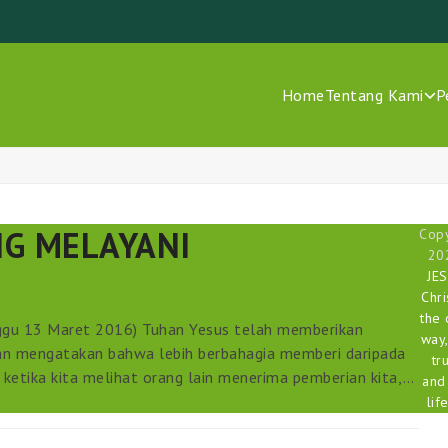
Home
Tentang Kami
P
G MELAYANI
Copy
20
JE
Chri
the 
ggu 13 Maret 2016) Tuhan Yesus telah memberikan
way,
han mengatakan bahwa lebih berbahagia memberi daripada
tr
, ketika kita melihat orang lain menerima pemberian kita,…
and
life