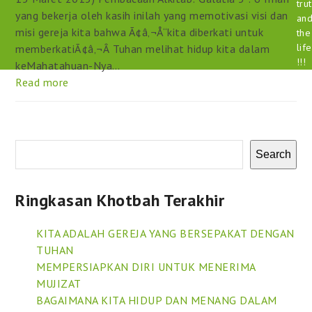
tru
yang bekerja oleh kasih inilah yang memotivasi visi dan
an
misi gereja kita bahwa Ã¢â‚¬Å“kita diberkati untuk
the
life
memberkatiÃ¢â‚¬Â Tuhan melihat hidup kita dalam
!!!
keMahatahuan-Nya…
Read more
Search
Ringkasan Khotbah Terakhir
KITA ADALAH GEREJA YANG BERSEPAKAT DENGAN
TUHAN
MEMPERSIAPKAN DIRI UNTUK MENERIMA
MUJIZAT
BAGAIMANA KITA HIDUP DAN MENANG DALAM