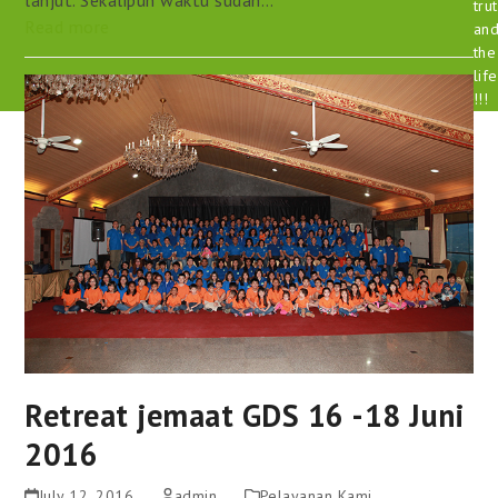
tru
Read more
an
the
life
!!!
Retreat jemaat GDS 16 -18 Juni
2016
July 12, 2016
admin
Pelayanan Kami