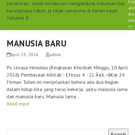
tru
ketakutan; sebab ketakutan mengandung hukuman dan
an
barangsiapa takut, ia tidak sempurna di dalam kasih.
the
Yohanes 8…
life
Read more
!!!
MANUSIA BARU
April 25, 2016
admin
Ps. Jesaya Henubau (Ringkasan Khotbah Minggu, 10 April
2016) Pembacaan Alkitab : Efesus 4 : 21 Ã¢â‚¬â€œ 24
Firman Tuhan ini menjelaskan bahwa ada dua bagian
dalam hidup kita yang terus bekerja; yaitu manusia lama
dan manusia baru. Manusia lama…
Read more
Search