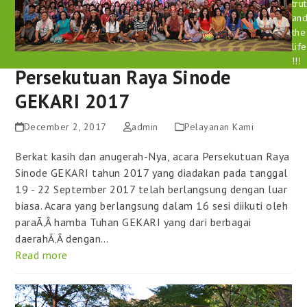
tru
an
the
life
!!!
Persekutuan Raya Sinode
GEKARI 2017
December 2, 2017
admin
Pelayanan Kami
Berkat kasih dan anugerah-Nya, acara Persekutuan Raya
Sinode GEKARI tahun 2017 yang diadakan pada tanggal
19 - 22 September 2017 telah berlangsung dengan luar
biasa. Acara yang berlangsung dalam 16 sesi diikuti oleh
paraÃ‚Â hamba Tuhan GEKARI yang dari berbagai
daerahÃ‚Â dengan…
Read more