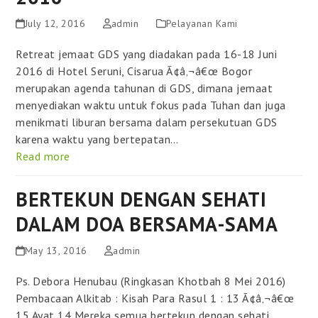
July 12, 2016
admin
Pelayanan Kami
Retreat jemaat GDS yang diadakan pada 16-18 Juni
2016 di Hotel Seruni, Cisarua Ã¢â‚¬â€œ Bogor
merupakan agenda tahunan di GDS, dimana jemaat
menyediakan waktu untuk fokus pada Tuhan dan juga
menikmati liburan bersama dalam persekutuan GDS
karena waktu yang bertepatan…
Read more
BERTEKUN DENGAN SEHATI
DALAM DOA BERSAMA-SAMA
May 13, 2016
admin
Ps. Debora Henubau (Ringkasan Khotbah 8 Mei 2016)
Pembacaan Alkitab : Kisah Para Rasul 1 : 13 Ã¢â‚¬â€œ
15 Ayat 14 Mereka semua bertekun dengan sehati