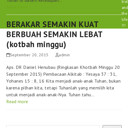
tru
Read more
an
the
life
BERAKAR SEMAKIN KUAT
!!!
BERBUAH SEMAKIN LEBAT
(kotbah minggu)
September 20, 2015
admin
Aps. DR Daniel Henubau (Ringkasan Khotbah Minggu 20
September 2015) Pembacaan Alkitab : Yesaya 37 : 31,
Yohanes 15 : 8, 16 Kita menjadi anak-anak Tuhan, bukan
karena pilhan kita, tetapi Tuhanlah yang memilih kita
untuk menjadi anak-anak-Nya. Tuhan tahu…
Read more