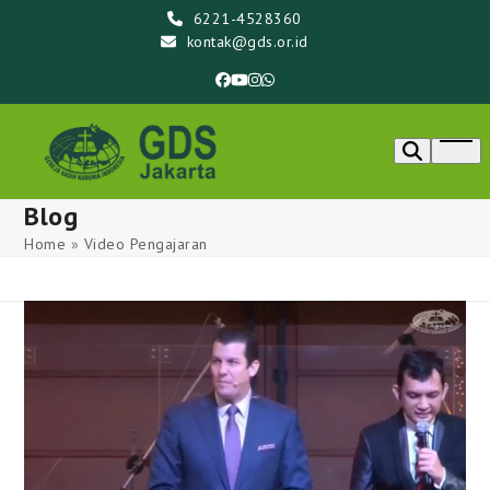
Skip
6221-4528360
to
kontak@gds.or.id
content
Facebook
YouTube
Instagram
Whatsapp
Ope
men
Blog
Home
»
Video Pengajaran