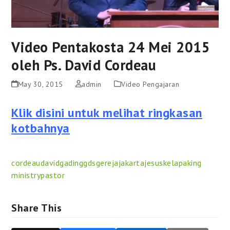
Video Pentakosta 24 Mei 2015
oleh Ps. David Cordeau
May 30, 2015
admin
Video Pengajaran
Klik disini untuk melihat ringkasan
kotbahnya
cordeau
david
gading
gds
gereja
jakarta
jesus
kelapa
king
ministry
pastor
Share This