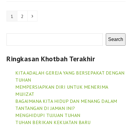
Page
Page
Next
1
2
Search
Ringkasan Khotbah Terakhir
KITA ADALAH GEREJA YANG BERSEPAKAT DENGAN
TUHAN
MEMPERSIAPKAN DIRI UNTUK MENERIMA
MUJIZAT
BAGAIMANA KITA HIDUP DAN MENANG DALAM
TANTANGAN DI JAMAN INI?
MENGHIDUPI TUJUAN TUHAN
TUHAN BERIKAN KEKUATAN BARU