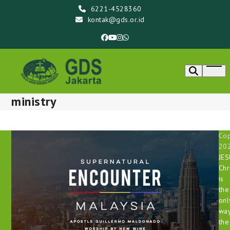
Skip
6221-4528360
to
kontak@gds.or.id
content
Facebook
YouTube
Instagram
Whatsapp
Ope
men
ministry
Cop
20
JE
Chr
is
the
onl
way
the