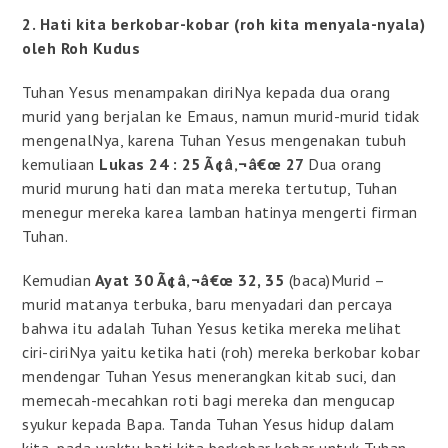
2. Hati kita berkobar-kobar (roh kita menyala-nyala)
oleh Roh Kudus
Tuhan Yesus menampakan diriNya kepada dua orang
murid yang berjalan ke Emaus, namun murid-murid tidak
mengenalNya, karena Tuhan Yesus mengenakan tubuh
kemuliaan
Lukas 24 : 25 Ã¢â‚¬â€œ 27
Dua orang
murid murung hati dan mata mereka tertutup, Tuhan
menegur mereka karea lamban hatinya mengerti firman
Tuhan.
Kemudian
Ayat 30 Ã¢â‚¬â€œ 32, 35
(baca)Murid –
murid matanya terbuka, baru menyadari dan percaya
bahwa itu adalah Tuhan Yesus ketika mereka melihat
ciri-ciriNya yaitu ketika hati (roh) mereka berkobar kobar
mendengar Tuhan Yesus menerangkan kitab suci, dan
memecah-mecahkan roti bagi mereka dan mengucap
syukur kepada Bapa. Tanda Tuhan Yesus hidup dalam
kita, pada waktu hati kita berkobar kobar untuk Tuhan.