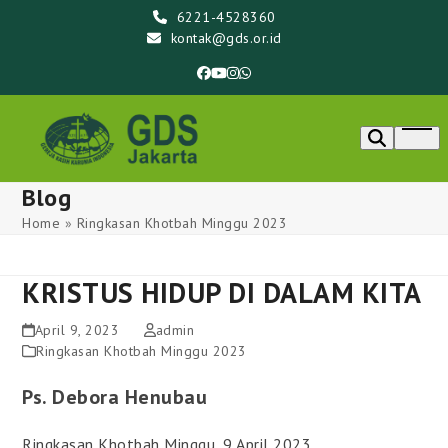
Skip
6221-4528360
to
kontak@gds.or.id
content
Facebook
YouTube
Instagram
Whatsapp
Ope
men
Blog
Home
»
Ringkasan Khotbah Minggu 2023
KRISTUS HIDUP DI DALAM KITA
April 9, 2023
admin
Ringkasan Khotbah Minggu 2023
Ps. Debora Henubau
Ringkasan Khotbah Minggu, 9 April 2023