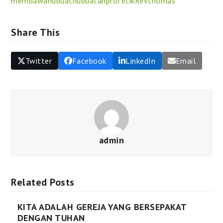
membawa
nubuat
nubuatan
profetik
Rev
thomas
Share This
Twitter
Facebook
LinkedIn
Email
admin
Related Posts
KITA ADALAH GEREJA YANG BERSEPAKAT
DENGAN TUHAN