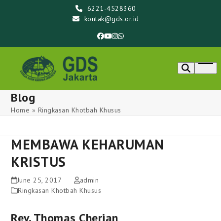
Skip
6221-4528360
to
kontak@gds.or.id
content
Facebook
YouTube
Instagram
Whatsapp
Ope
men
Blog
Home
»
Ringkasan Khotbah Khusus
MEMBAWA KEHARUMAN
KRISTUS
June 25, 2017
admin
Ringkasan Khotbah Khusus
Rev. Thomas Cherian