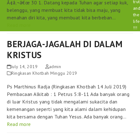
tru
Ã¢â‚¬â€œ 30 1. Datang kepada Tuhan agar setiap kuk,
an
belenggu, yang membuat kita tidak bisa maju, yang
the
menahan diri kita, yang membuat kita berbeban…
life
Read more
!!!
BERJAGA-JAGALAH DI DALAM
KRISTUS
July 14, 2019
admin
Ringkasan Khotbah Minggu 2019
Ps Marthinus Radja (Ringkasan Khotbah 14 Juli 2019)
Pembacaan Alkitab : 1 Petrus 5:8-11 Ada banyak orang
di luar Kristus yang tidak mengalami sukacita dan
kemenangan seperti yang kita alami dalam kehidupan
kita bersama dengan Tuhan Yesus. Ada banyak orang…
Read more