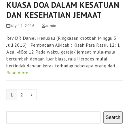
KUASA DOA DALAM KESATUAN
DAN KESEHATIAN JEMAAT
July 12, 2016
admin
Rev DR Daniel Henubau (Ringkasan khotbah Minggu 3
Juli 2016) Pembacaan Alkitab : Kisah Para Rasul 12: 1
Ã¢â‚¬â€œ 12 Pada waktu gereja/ jemaat mula-mula
bertumbuh dengan luar biasa, raja Herodes mulai
bertindak dengan keras terhadap beberapa orang dari…
Read more
Page
Page
Next
1
2
Search