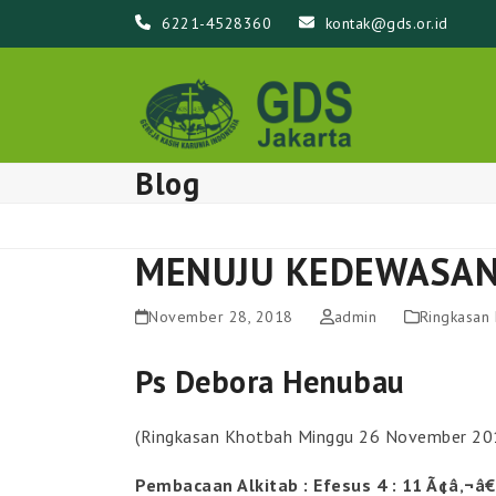
Skip
6221-4528360
kontak@gds.or.id
to
content
Blog
MENUJU KEDEWASAN 
November 28, 2018
admin
Ringkasan
Ps Debora Henubau
(Ringkasan Khotbah Minggu 26 November 20
Pembacaan Alkitab : Efesus 4 : 11 Ã¢â‚¬â