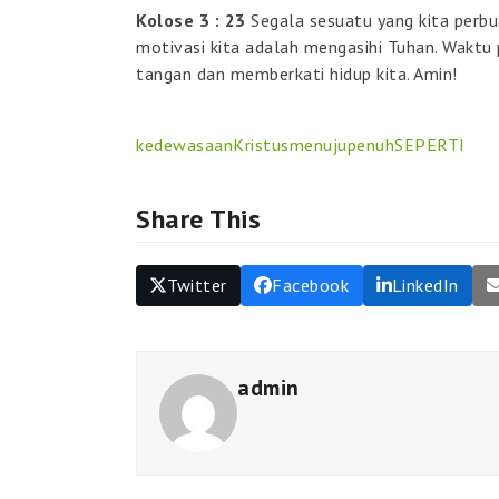
Kolose 3 : 23
Segala sesuatu yang kita perbu
motivasi kita adalah mengasihi Tuhan. Waktu
tangan dan memberkati hidup kita. Amin!
kedewasaan
Kristus
menuju
penuh
SEPERTI
Share This
Twitter
Facebook
LinkedIn
admin