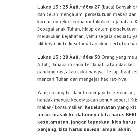
Lukas 13 : 25 Ã¢â‚¬â€œ 27
(baca) Banyak o
dan telah mengalami persekutuan makan dan
karena mereka semua melakukan kejahatan. Kit
Sebagai anak Tuhan, hidup dalam persekutuan
melakukan kejahatan, yaitu segala sesuatu 
akhirnya pintu keselamatan akan tertutup bagi
Lukas 13 : 28 Ã¢â‚¬â€œ 30
Orang yang mela
Allah, dimana di sana terdapat ratap dan kerta
pandang ras, atau suku bangsa. Tetapi bagi s
mencari Tuhan dan mengejar hadirat-Nya.
Yang datang terdahulu menjadi terkemudian, d
hendak menuju kedewasaan penuh seperti Kris
makan/ konsumsikan.
Keselamatan yang kit
untuk masuk ke dalamnya kita harus BERJ
keselamatan, jangan lepaskan, kita harus
panjang, kita harus selesai ampai akhir.