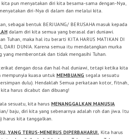
n kita pun menyatakan diri kita besama-sama dengan-Nya,
s menyatakan diri-Nya di dalam dan melalui kita.
kukan, sebagai bentuk BERJUANG/ BERUSAHA masuk kepada
LAH
dalam diri kita semua yang berasal dari duniawi.
iaan Tuhan, maka hal itu berarti KITA HARUS MATIKAN DI
DARI DUNIA. Karena semua itu mendatangkan murka
ng yang memberontak dan tidak mengasihi Tuhan.
terikat dengan dosa dan hal-hal duniawi, tetapi ketika kita
dan mempunyia kuasa untuk
MEMBUANG
segala sesuatu
ersimpan dulu). Hendaklah Semua perkataan kotor, fitnah,
 kita harus dicabut dan dibuang!
a sesuatu, kita harus
MENANGGALKAN MANUSIA
an/ baju, diri kita yang sebenarnya adalah roh dan jiwa. Itu
 harus kita tanggalkan.
U, YANG TERUS-MENERUS DIPERBAHARUI.
Kita harus