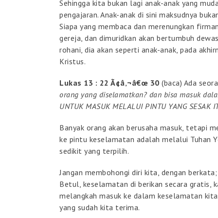
Sehingga kita bukan lagi anak-anak yang mu
pengajaran. Anak-anak di sini maksudnya bukan
Siapa yang membaca dan merenungkan firman, 
gereja, dan dimuridkan akan bertumbuh dewasa
rohani, dia akan seperti anak-anak, pada akhi
Kristus.
Lukas 13 : 22 Ã¢â‚¬â€œ 30
(baca) Ada seor
orang yang diselamatkan? dan bisa masuk da
UNTUK MASUK MELALUI PINTU YANG SESAK IT
Banyak orang akan berusaha masuk, tetapi mer
ke pintu keselamatan adalah melalui Tuhan Ye
sedikit yang terpilih.
Jangan membohongi diri kita, dengan berkata;
Betul, keselamatan di berikan secara gratis,
melangkah masuk ke dalam keselamatan kit
yang sudah kita terima.