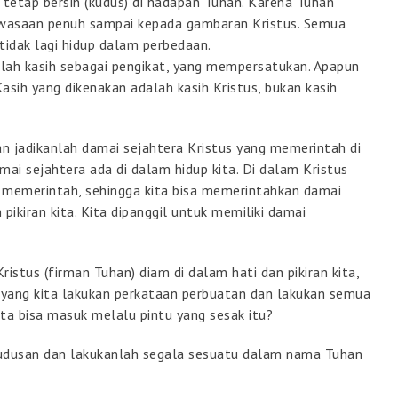
k tetap bersih (kudus) di hadapan Tuhan. Karena Tuhan
ewasaan penuh sampai kepada gambaran Kristus. Semua
tidak lagi hidup dalam perbedaan.
lah kasih sebagai pengikat, yang mempersatukan. Apapun
Kasih yang dikenakan adalah kasih Kristus, bukan kasih
an jadikanlah damai sejahtera Kristus yang memerintah di
amai sejahtera ada di dalam hidup kita. Di dalam Kristus
k memerintah, sehingga kita bisa memerintahkan damai
pikiran kita. Kita dipanggil untuk memiliki damai
istus (firman Tuhan) diam di dalam hati dan pikiran kita,
 yang kita lakukan perkataan perbuatan dan lakukan semua
ta bisa masuk melalu pintu yang sesak itu?
kudusan dan lakukanlah segala sesuatu dalam nama Tuhan