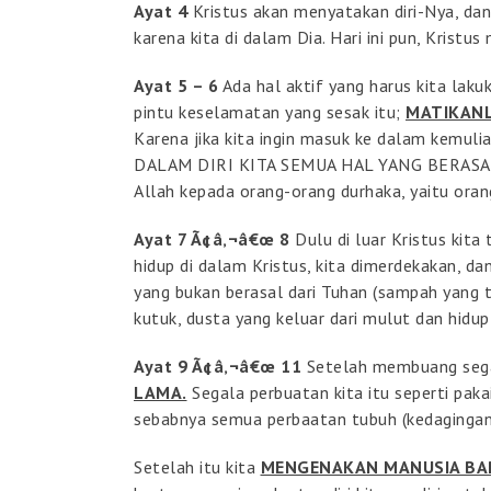
Ayat 4
Kristus akan menyatakan diri-Nya, da
karena kita di dalam Dia. Hari ini pun, Kristu
Ayat 5 – 6
Ada hal aktif yang harus kita la
pintu keselamatan yang sesak itu;
MATIKAN
Karena jika kita ingin masuk ke dalam kemul
DALAM DIRI KITA SEMUA HAL YANG BERASAL 
Allah kepada orang-orang durhaka, yaitu ora
Ayat 7 Ã¢â‚¬â€œ 8
Dulu di luar Kristus kita 
hidup di dalam Kristus, kita dimerdekakan, 
yang bukan berasal dari Tuhan (sampah yang t
kutuk, dusta yang keluar dari mulut dan hidup
Ayat 9 Ã¢â‚¬â€œ 11
Setelah membuang segal
LAMA.
Segala perbuatan kita itu seperti pakai
sebabnya semua perbaatan tubuh (kedagingan)
Setelah itu kita
MENGENAKAN MANUSIA BAR