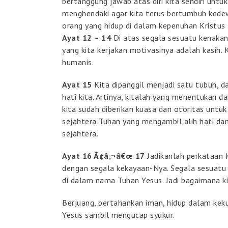
bertanggung jawab atas diri kita sendiri untu
menghendaki agar kita terus bertumbuh ked
orang yang hidup di dalam kepenuhan Kristus 
Ayat 12 – 14
Di atas segala sesuatu kenakan
yang kita kerjakan motivasinya adalah kasih. 
humanis.
Ayat 15
Kita dipanggil menjadi satu tubuh, d
hati kita. Artinya, kitalah yang menentukan d
kita sudah diberikan kuasa dan otoritas untu
sejahtera Tuhan yang mengambil alih hati dan 
sejahtera.
Ayat 16 Ã¢â‚¬â€œ 17
Jadikanlah perkataan Kr
dengan segala kekayaan-Nya. Segala sesuatu
di dalam nama Tuhan Yesus. Jadi bagaimana ki
Berjuang, pertahankan iman, hidup dalam ke
Yesus sambil mengucap syukur.