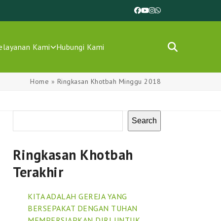
Facebook
YouTube
Instagram
Whatsapp
elayanan Kami
Hubungi Kami
Home
»
Ringkasan Khotbah Minggu 2018
Search
Ringkasan Khotbah
Terakhir
KITA ADALAH GEREJA YANG
BERSEPAKAT DENGAN TUHAN
MEMPERSIAPKAN DIRI UNTUK