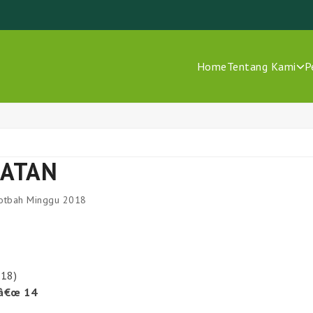
Home
Tentang Kami
P
UATAN
hotbah Minggu 2018
018)
¬â€œ 14