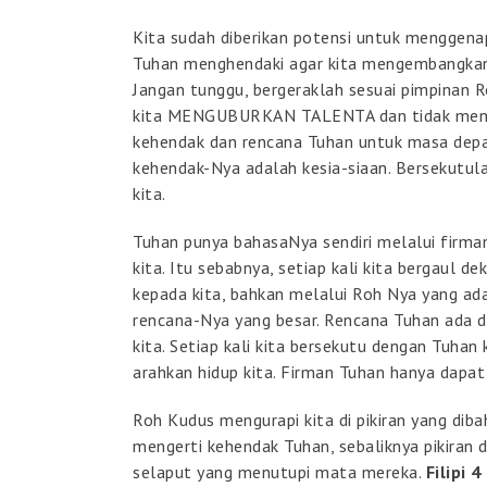
Kita sudah diberikan potensi untuk menggena
Tuhan menghendaki agar kita mengembangkan po
Jangan tunggu, bergeraklah sesuai pimpinan R
kita MENGUBURKAN TALENTA dan tidak mengem
kehendak dan rencana Tuhan untuk masa depan 
kehendak-Nya adalah kesia-siaan. Bersekutul
kita.
Tuhan punya bahasaNya sendiri melalui firm
kita. Itu sebabnya, setiap kali kita bergaul d
kepada kita, bahkan melalui Roh Nya yang ad
rencana-Nya yang besar. Rencana Tuhan ada di 
kita. Setiap kali kita bersekutu dengan Tuhan 
arahkan hidup kita. Firman Tuhan hanya dapa
Roh Kudus mengurapi kita di pikiran yang diba
mengerti kehendak Tuhan, sebaliknya pikiran 
selaput yang menutupi mata mereka.
Filipi 4 