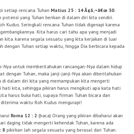
pi setiap rencana Tuhan
Matius 25 : 14 Ã¢â‚¬â€œ 30
.
tensi yang Tuhan berikan di dalam diri kita sendiri.
oh Kudus. Seringkali rencana Tuhan tidak digenapi karena
bangkannya. Kita harus cari tahu apa yang menjadi
kita. karena segala sesuatu yang kita kerjakan di luar
ah dengan Tuhan setiap waktu, hingga Dia berbicara kepada
an-Nya untuk memberitahukan rancangan-Nya dalam hidup
ekat dengan Tuhan, maka janji-janji-Nya akan diberitahukan
a di dalam diri kita yang memampukan kita mengerti
hati kita, sehingga pikiran harus mengikuti apa kata hati
kita harus buka hati, supaya firman Tuhan bicara dan
t diterima waktu Roh Kudus mengurapi!
harui
Roma 12 : 2
(baca) Orang yang pikiran dibaharui akan
dari daging tidak mengerti kehendak Tuhan, karena ada
: 8
pikirkan lah segala sesuatu yang berasal dari Tuhan.