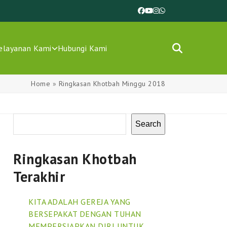
Facebook
YouTube
Instagram
Whatsapp
elayanan Kami
Hubungi Kami
Home
»
Ringkasan Khotbah Minggu 2018
Search
Ringkasan Khotbah
Terakhir
KITA ADALAH GEREJA YANG
BERSEPAKAT DENGAN TUHAN
MEMPERSIAPKAN DIRI UNTUK