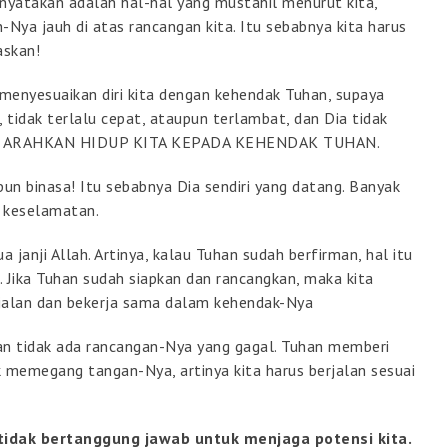
nyatakan adalah hal-hal yang mustahil menurut kita,
n-Nya jauh di atas rancangan kita. Itu sebabnya kita harus
askan!
menyesuaikan diri kita dengan kehendak Tuhan, supaya
 tidak terlalu cepat, ataupun terlambat, dan Dia tidak
ita. ARAHKAN HIDUP KITA KEPADA KEHENDAK TUHAN.
n binasa! Itu sebabnya Dia sendiri yang datang. Banyak
a keselamatan.
 janji Allah. Artinya, kalau Tuhan sudah berfirman, hal itu
m. Jika Tuhan sudah siapkan dan rancangkan, maka kita
jalan dan bekerja sama dalam kehendak-Nya
an tidak ada rancangan-Nya yang gagal. Tuhan memberi
uk memegang tangan-Nya, artinya kita harus berjalan sesuai
a tidak bertanggung jawab untuk menjaga potensi kita.