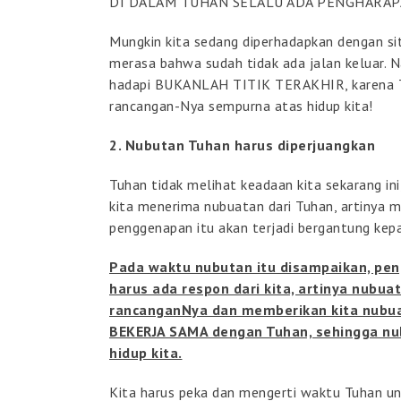
DI DALAM TUHAN SELALU ADA PENGHARAP
Mungkin kita sedang diperhadapkan dengan sit
merasa bahwa sudah tidak ada jalan keluar. 
hadapi BUKANLAH TITIK TERAKHIR, karena Tuh
rancangan-Nya sempurna atas hidup kita!
2. Nubutan Tuhan harus diperjuangkan
Tuhan tidak melihat keadaan kita sekarang ini,
kita menerima nubuatan dari Tuhan, artinya
penggenapan itu akan terjadi bergantung kepada
Pada waktu nubutan itu disampaikan, peng
harus ada respon dari kita, artinya nubu
rancanganNya dan memberikan kita nubua
BEKERJA SAMA dengan Tuhan, sehingga nu
hidup kita.
Kita harus peka dan mengerti waktu Tuhan u