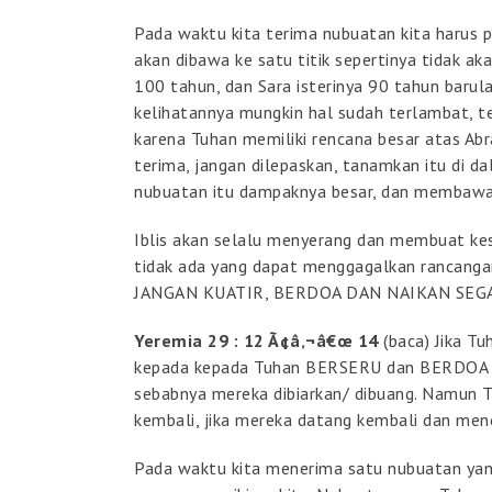
Pada waktu kita terima nubuatan kita harus pe
akan dibawa ke satu titik sepertinya tidak ak
100 tahun, dan Sara isterinya 90 tahun barul
kelihatannya mungkin hal sudah terlambat, tet
karena Tuhan memiliki rencana besar atas Ab
terima, jangan dilepaskan, tanamkan itu di dal
nubuatan itu dampaknya besar, dan membawa 
Iblis akan selalu menyerang dan membuat kesu
tidak ada yang dapat menggagalkan rancangan
JANGAN KUATIR, BERDOA DAN NAIKAN SEG
Yeremia 29 : 12 Ã¢â‚¬â€œ 14
(baca) Jika T
kepada kepada Tuhan BERSERU dan BERDOA 
sebabnya mereka dibiarkan/ dibuang. Namu
kembali, jika mereka datang kembali dan menc
Pada waktu kita menerima satu nubuatan yang