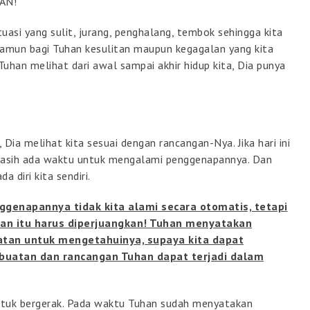
AN!
uasi yang sulit, jurang, penghalang, tembok sehingga kita
Namun bagi Tuhan kesulitan maupun kegagalan yang kita
an melihat dari awal sampai akhir hidup kita, Dia punya
 Dia melihat kita sesuai dengan rancangan-Nya. Jika hari ini
 masih ada waktu untuk mengalami penggenapannya. Dan
 diri kita sendiri.
genapannya tidak kita alami secara otomatis, tetapi
atan itu harus diperjuangkan! Tuhan menyatakan
tan untuk mengetahuinya, supaya kita dapat
buatan dan rancangan Tuhan dapat terjadi dalam
ntuk bergerak. Pada waktu Tuhan sudah menyatakan