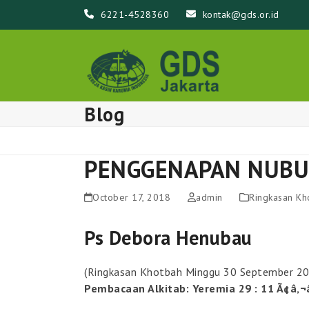
Skip
6221-4528360
kontak@gds.or.id
to
content
Blog
PENGGENAPAN NUB
October 17, 2018
admin
Ringkasan K
Ps Debora Henubau
(Ringkasan Khotbah Minggu 30 September 2
Pembacaan Alkitab: Yeremia 29 : 11 Ã¢â‚