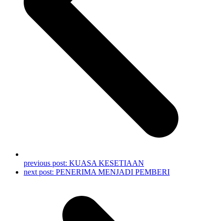
previous post:
KUASA KESETIAAN
next post:
PENERIMA MENJADI PEMBERI