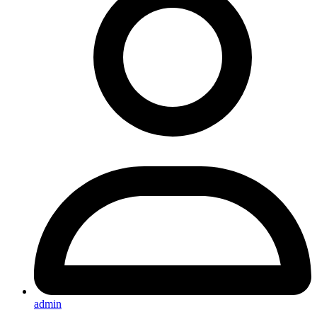
admin