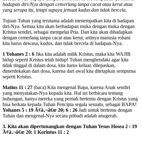
hadapan diri-Nya dengan cemerlang tanpa cacat atau kerut atau
yang serupa itu, tetapi supaya jemaat kudus dan tidak bercela.
Tujuan Tuhan yang terutama adalah menempatkan kita di hadapan
diri-Nya. Semua kita akan berhadapan muka dengan muka dengan
Kristus sendiri, sebagai mempelai Pria. Dan kita akan dihadapkan
dengan cemerlang tanpa cacat atau kerut, artinya manusia rohani
kita harus dewasa, kudus, dan tidak bercela di hadapan-Nya.
1 Yohanes 2 : 6
Jika kita adalah milik Kristus, maka kita WAJIB
hidup seperti Kristus telah hidup! Tuhan menghendaki agar kita
tidak tinggal di dalam dosa, kita harus keluar, dilepaskan,
dimerdekakan dari dosa, karena dari awal kita ditetapkan sempurna
seperti Kristus.
Matius 11 : 27
(baca) Kita mengenal Bapa, karena Anak sendiri
yang menyatakan-Nya kepada kita. Hal ini berbicara tentang
hubungan, hanya mereka yang pernah bertemu dengan Kristus yang
bisa berkata kepada Tuhan Pencipta segala sesuatu, sebagai BAPA!
Yohanes 5 : 19 Ã¢â‚¬â€œ 20; 6 : 26
Jadi untuk bertemu dengan
Tuhan dan mengenal-Nya secara pribadi adalah anugerah.
3. Kita akan dipertunangkan dengan Tuhan Yesus Hosea 2 : 19
Ã¢â‚¬â€œ 20; 1 Korintus 11 : 2