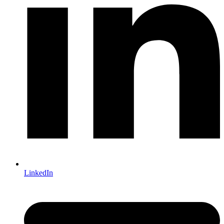
LinkedIn