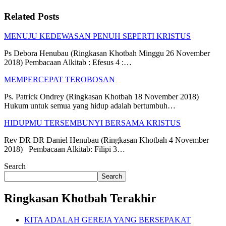
Related Posts
MENUJU KEDEWASAN PENUH SEPERTI KRISTUS
Ps Debora Henubau (Ringkasan Khotbah Minggu 26 November
2018) Pembacaan Alkitab : Efesus 4 :…
MEMPERCEPAT TEROBOSAN
Ps. Patrick Ondrey (Ringkasan Khotbah 18 November 2018)
Hukum untuk semua yang hidup adalah bertumbuh…
HIDUPMU TERSEMBUNYI BERSAMA KRISTUS
Rev DR DR Daniel Henubau (Ringkasan Khotbah 4 November
2018) Pembacaan Alkitab: Filipi 3…
Search
Search
Ringkasan Khotbah Terakhir
KITA ADALAH GEREJA YANG BERSEPAKAT