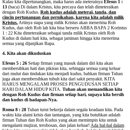
Kalau kita dipertunangkan, maka harus ada meterainya
Efesus 1 :
13
(baca) Di dalam Kristus, kita percaya dan telah dimeteraikan
dengan Roh Kudus.
Roh kudus adalah meterai, tanda, dan
cincin pertunangan dan pernikahan, karena kita adalah milik
Kristus.
Artinya siapa yang milik Kristus akan menerima Roh
Kudus, dan oleh Roh lah kita bisa berseru ABBA BAPA 2 Korintus
1 : 22 Kita dimeteraikan sebagai tanda milik Kristus oleh Roh
Kudus di dalam hati kita, sebagai jaminan hingga kita menerima
semua yang dijanjikan Bapa.
4. Kita akan dikuduskan
Efesus 5 : 26
Setiap firman yang masuk dalam diri kita akan
membersihkan hati dan pikiran kita, sehingga semua yang keluar
dari mulut dan tindakan kita menjadi kudus, bahkan firman Tuhan
juga akan membersihkan tubuh kita dari sakit penyakit. KITA
HARUS MENGALAMI PROSES PENGUDUSAN SETIAP
HARI DALAM HIDUP KITA.
Tuhan akan memandikan kita
dengan Roh Kudus dan firman setiap hari, supaya kita bersih
dan kudus di hadapan-Nya.
Roma 8 : 28
Tuhan turut bekerja dalam segala keadaan kita. Pada
waktu kita alami krisis dan tantangan, yang kita butuhkan adalah
firman Tuhan dan Roh Kudus yang akan memimpin kita untuk
mengalami mujizat, terobosan, dan jalan keluar!
Ada hal-hal dalam