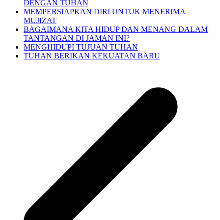
DENGAN TUHAN
MEMPERSIAPKAN DIRI UNTUK MENERIMA
MUJIZAT
BAGAIMANA KITA HIDUP DAN MENANG DALAM
TANTANGAN DI JAMAN INI?
MENGHIDUPI TUJUAN TUHAN
TUHAN BERIKAN KEKUATAN BARU