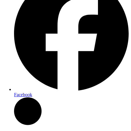
Facebook