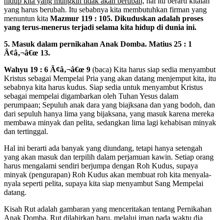
hidup kita yang mungkin tidak akan berubah,
hal itu berarti kitalah
yang harus berubah. Itu sebabnya kita membutuhkan firman yang
menuntun kita
Mazmur 119 : 105. Dikuduskan adalah proses
yang terus-menerus terjadi selama kita hidup di dunia ini.
5. Masuk dalam pernikahan Anak Domba. Matius 25 : 1
Ã¢â‚¬â€œ 13.
Wahyu 19 : 6 Ã¢â‚¬â€œ 9
(baca) Kita harus siap sedia menyambut
Kristus sebagai Mempelai Pria yang akan datang menjemput kita, itu
sebabnya kita harus kudus. Siap sedia untuk menyambut Kristus
sebagai mempelai digambarkan oleh Tuhan Yesus dalam
perumpaan; Sepuluh anak dara yang biajksana dan yang bodoh, dan
dari sepuluh hanya lima yang bijaksana, yang masuk karena mereka
membawa minyak dan pelita, sedangkan lima lagi kehabisan minyak
dan tertinggal.
Hal ini berarti ada banyak yang diundang, tetapi hanya setengah
yang akan masuk dan terpilih dalam perjamuan kawin. Setiap orang
harus mengalami sendiri berjumpa dengan Roh Kudus, supaya
minyak (pengurapan) Roh Kudus akan membuat roh kita menyala-
nyala seperti pelita, supaya kita siap menyambut Sang Mempelai
datang.
Kisah Rut adalah gambaran yang menceritakan tentang Pernikahan
Anak Domba. Rut dilahirkan baru, melalui iman pada waktu dia