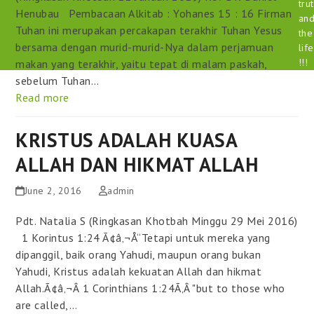
tru
Henubau Pembacaan Alkitab : Yohanes 15 : 16 Firman
an
Tuhan ini merupakan percakapan terakhir Tuhan Yesus
the
bersama dengan murid-murid-Nya dalam perjamuan
life
!!!
makan yang terakhir, yaitu tepat di malam paskah,
sebelum Tuhan…
Read more
KRISTUS ADALAH KUASA
ALLAH DAN HIKMAT ALLAH
June 2, 2016
admin
Pdt. Natalia S (Ringkasan Khotbah Minggu 29 Mei 2016)
1 Korintus 1:24 Ã¢â‚¬Å“Tetapi untuk mereka yang
dipanggil, baik orang Yahudi, maupun orang bukan
Yahudi, Kristus adalah kekuatan Allah dan hikmat
Allah.Ã¢â‚¬Â 1 Corinthians 1:24Ã‚Â "but to those who
are called,…