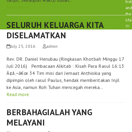
tru
Read more
an
the
life
SELURUH KELUARGA KITA
!!!
DISELAMATKAN
July 25, 2016
admin
Rev. DR. Daniel Henubau (Ringkasan Khotbah Minggu 17
Juli 2016) Pembacaan Alkitab : Kisah Para Rasul 16:13
Ã¢â‚¬â€œ 34 Tim misi dari Jemaat Anthiokia yang
dipimpin oleh rasul Paulus, hendak memberitakan Injil
ke Asia, namun Roh Tuhan mencegah mereka…
Read more
BERBAHAGIALAH YANG
MELAYANI