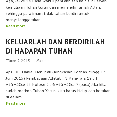
Ã¢â‚¬â€œ 14 Pada waktu pentahbisan bait suci, awan
kemuliaan Tuhan turun dan memenuhi rumah Allah,
sehingga para imam tidak tahan berdiri untuk
menyelenggarakan…
Read more
KELUARLAH DAN BERDIRILAH
DI HADAPAN TUHAN
June 7, 2015
admin
Aps. DR. Daniel Henubau (Ringkasan Kotbah Minggu 7
Juni 2015) Pembacaan Alkitab : 1 Raja-raja 19 : 1
Ã¢â‚¬â€œ 13 Kolose 2 : 6 Ã¢â‚¬â€œ 7 (baca) Jika kita
sudah merima Tuhan Yesus, kita harus hidup dan berakar
di dalam…
Read more