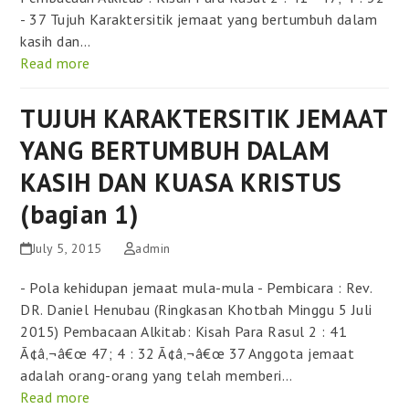
- 37 Tujuh Karaktersitik jemaat yang bertumbuh dalam
kasih dan…
Read more
TUJUH KARAKTERSITIK JEMAAT
YANG BERTUMBUH DALAM
KASIH DAN KUASA KRISTUS
(bagian 1)
July 5, 2015
admin
- Pola kehidupan jemaat mula-mula - Pembicara : Rev.
DR. Daniel Henubau (Ringkasan Khotbah Minggu 5 Juli
2015) Pembacaan Alkitab: Kisah Para Rasul 2 : 41
Ã¢â‚¬â€œ 47; 4 : 32 Ã¢â‚¬â€œ 37 Anggota jemaat
adalah orang-orang yang telah memberi…
Read more