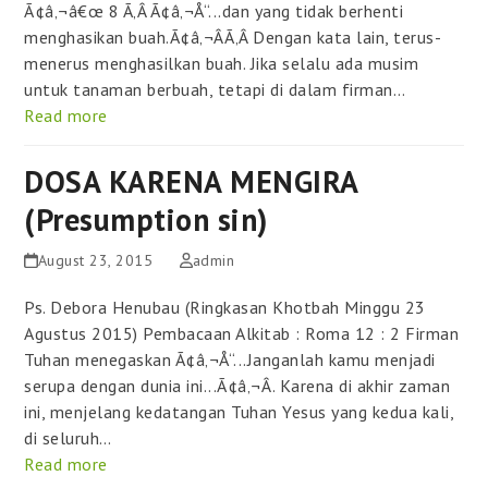
Ã¢â‚¬â€œ 8 Ã‚Â Ã¢â‚¬Å“...dan yang tidak berhenti
menghasikan buah.Ã¢â‚¬ÂÃ‚Â Dengan kata lain, terus-
menerus menghasilkan buah. Jika selalu ada musim
untuk tanaman berbuah, tetapi di dalam firman…
Read more
DOSA KARENA MENGIRA
(Presumption sin)
August 23, 2015
admin
Ps. Debora Henubau (Ringkasan Khotbah Minggu 23
Agustus 2015) Pembacaan Alkitab : Roma 12 : 2 Firman
Tuhan menegaskan Ã¢â‚¬Å“...Janganlah kamu menjadi
serupa dengan dunia ini...Ã¢â‚¬Â. Karena di akhir zaman
ini, menjelang kedatangan Tuhan Yesus yang kedua kali,
di seluruh…
Read more