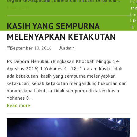
tru
Read more
an
the
life
KASIH YANG SEMPURNA
!!!
MELENYAPKAN KETAKUTAN
September 10, 2016
admin
Ps Debora Henubau (Ringkasan Khotbah Minggu 14
Agustus 2016) 1 Yohanes 4 : 18 Di dalam kasih tidak
ada ketakutan: kasih yang sempurna melenyapkan
ketakutan; sebab ketakutan mengandung hukuman dan
barangsiapa takut, ia tidak sempurna di dalam kasih.
Yohanes 8…
Read more