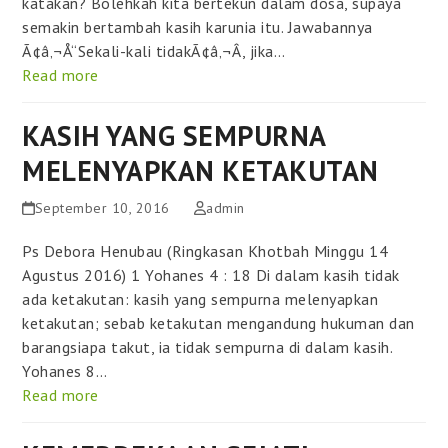
katakan? Bolehkah kita bertekun dalam dosa, supaya
semakin bertambah kasih karunia itu. Jawabannya
Ã¢â‚¬Å“Sekali-kali tidakÃ¢â‚¬Â, jika…
Read more
KASIH YANG SEMPURNA
MELENYAPKAN KETAKUTAN
September 10, 2016
admin
Ps Debora Henubau (Ringkasan Khotbah Minggu 14
Agustus 2016) 1 Yohanes 4 : 18 Di dalam kasih tidak
ada ketakutan: kasih yang sempurna melenyapkan
ketakutan; sebab ketakutan mengandung hukuman dan
barangsiapa takut, ia tidak sempurna di dalam kasih.
Yohanes 8…
Read more