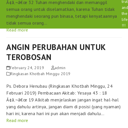
tru
Ã¢â‚¬â€œ 32 Tuhan menghendaki dan memanggil
an
semua orang untuk diselamatkan, karena Tuhan tidak
the
menghendaki seorang pun binasa, tetapi kenyataannya
life
tidak semua orang…
!!!
Read more
ANGIN PERUBAHAN UNTUK
TEROBOSAN
February 24, 2019
admin
Ringkasan Khotbah Minggu 2019
Ps. Debora Henubau (Ringkasan Khotbah Minggu, 24
Februari 2019) Pembacaan Akitab: Yesaya 43 : 18
Ã¢â‚¬â€œ 19 Alkitab menjelaskan jangan ingat hal-hal
yang dahulu artinya, jangan diam di posisi (yang nyaman)
hari ini, karena hari ini pun akan menjadi dahulu…
Read more