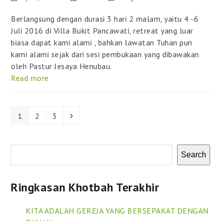
Berlangsung dengan durasi 3 hari 2 malam, yaitu 4 -6
Juli 2016 di Villa Bukit Pancawati, retreat yang luar
biasa dapat kami alami , bahkan lawatan Tuhan pun
kami alami sejak dari sesi pembukaan yang dibawakan
oleh Pastur Jesaya Henubau.
Read more
Page
Page
Page
Next
1
2
3
Search
Ringkasan Khotbah Terakhir
KITA ADALAH GEREJA YANG BERSEPAKAT DENGAN