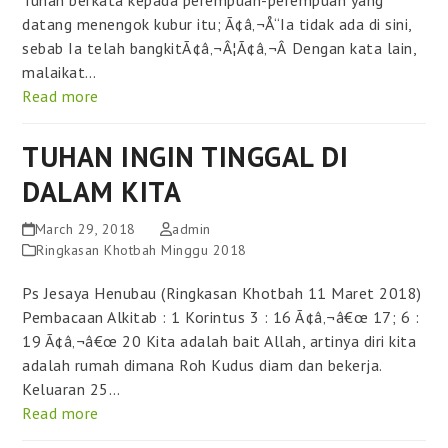
datang menengok kubur itu; Ã¢â‚¬Å“Ia tidak ada di sini,
sebab Ia telah bangkitÃ¢â‚¬Â¦Ã¢â‚¬Â Dengan kata lain,
malaikat…
Read more
TUHAN INGIN TINGGAL DI
DALAM KITA
March 29, 2018
admin
Ringkasan Khotbah Minggu 2018
Ps Jesaya Henubau (Ringkasan Khotbah 11 Maret 2018)
Pembacaan Alkitab : 1 Korintus 3 : 16 Ã¢â‚¬â€œ 17; 6 :
19 Ã¢â‚¬â€œ 20 Kita adalah bait Allah, artinya diri kita
adalah rumah dimana Roh Kudus diam dan bekerja.
Keluaran 25…
Read more