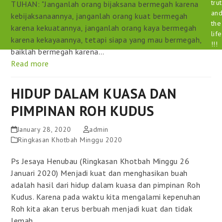
tru
TUHAN: "Janganlah orang bijaksana bermegah karena
an
kebijaksanaannya, janganlah orang kuat bermegah
the
karena kekuatannya, janganlah orang kaya bermegah
life
karena kekayaannya, tetapi siapa yang mau bermegah,
!!!
baiklah bermegah karena…
Read more
HIDUP DALAM KUASA DAN
PIMPINAN ROH KUDUS
January 28, 2020
admin
Ringkasan Khotbah Minggu 2020
Ps Jesaya Henubau (Ringkasan Khotbah Minggu 26
Januari 2020) Menjadi kuat dan menghasikan buah
adalah hasil dari hidup dalam kuasa dan pimpinan Roh
Kudus. Karena pada waktu kita mengalami kepenuhan
Roh kita akan terus berbuah menjadi kuat dan tidak
lemah…