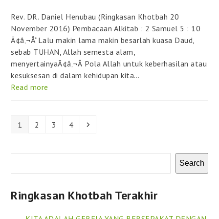
Rev. DR. Daniel Henubau (Ringkasan Khotbah 20
November 2016) Pembacaan Alkitab : 2 Samuel 5 : 10
Ã¢â‚¬Å“Lalu makin lama makin besarlah kuasa Daud,
sebab TUHAN, Allah semesta alam,
menyertainyaÃ¢â‚¬Â Pola Allah untuk keberhasilan atau
kesuksesan di dalam kehidupan kita…
Read more
Page
Page
Page
Page
Next
1
2
3
4
Search
Ringkasan Khotbah Terakhir
KITA ADALAH GEREJA YANG BERSEPAKAT DENGAN